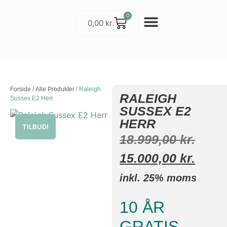
0
0,00
kr.
Cykler & Udstyr
Værksted og Service
Forside
/
Alle Produkter
/ Raleigh
RALEIGH
Sussex E2 Herr
SUSSEX E2
HERR
TILBUD!
18.999,00
kr.
15.000,00
kr.
inkl. 25% moms
10 ÅR
GRATIS