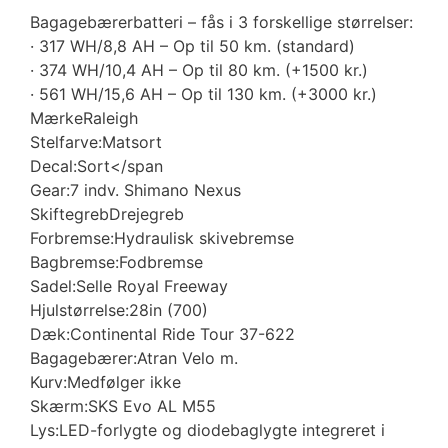
Bagagebærerbatteri – fås i 3 forskellige størrelser:
· 317 WH/8,8 AH – Op til 50 km. (standard)
· 374 WH/10,4 AH – Op til 80 km. (+1500 kr.)
· 561 WH/15,6 AH – Op til 130 km. (+3000 kr.)
MærkeRaleigh
Stelfarve:Matsort
Decal:Sort</span
Gear:7 indv. Shimano Nexus
SkiftegrebDrejegreb
Forbremse:Hydraulisk skivebremse
Bagbremse:Fodbremse
Sadel:Selle Royal Freeway
Hjulstørrelse:28in (700)
Dæk:Continental Ride Tour 37-622
Bagagebærer:Atran Velo m.
Kurv:Medfølger ikke
Skærm:SKS Evo AL M55
Lys:LED-forlygte og diodebaglygte integreret i