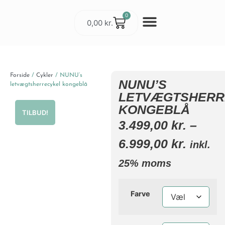
0
0,00
kr.
Cykler & Udstyr
Værksted og Service
Forside
/
Cykler
/ NUNU’s
NUNU’S
letvægtsherrecykel kongeblå
LETVÆGTSHERR
KONGEBLÅ
TILBUD!
3.499,00
kr.
–
6.999,00
kr.
inkl.
25% moms
Farve