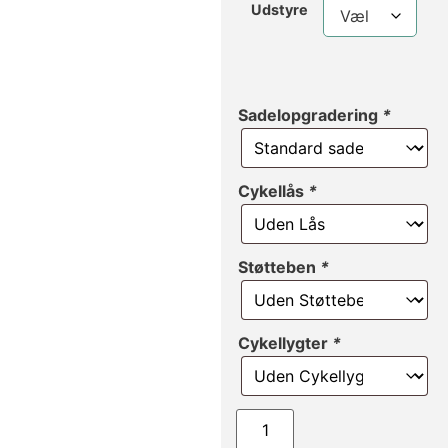
Udstyre
Sadelopgradering
*
Cykellås
*
Støtteben
*
Cykellygter
*