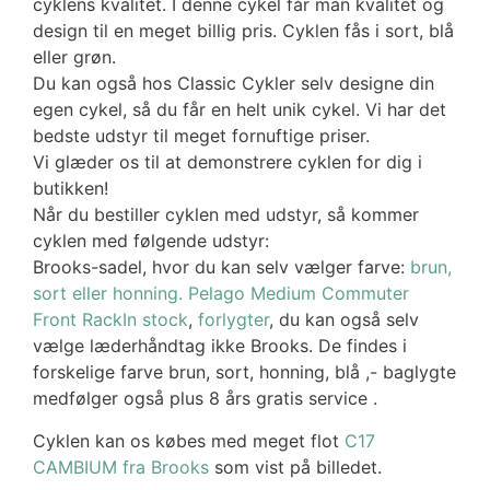
cyklens kvalitet. I denne cykel får man kvalitet og
design til en meget billig pris. Cyklen fås i sort, blå
eller grøn.
Du kan også hos Classic Cykler selv designe din
egen cykel, så du får en helt unik cykel. Vi har det
bedste udstyr til meget fornuftige priser.
Vi glæder os til at demonstrere cyklen for dig i
butikken!
Når du bestiller cyklen med udstyr, så kommer
cyklen med følgende udstyr:
Brooks-sadel, hvor du kan selv vælger farve:
brun,
sort eller honning.
Pelago Medium Commuter
Front RackIn stock
,
forlygter
, du kan også selv
vælge læderhåndtag ikke Brooks. De findes i
forskelige farve brun, sort, honning, blå ,- baglygte
medfølger også plus 8 års gratis service .
Cyklen kan os købes med meget flot
C17
CAMBIUM fra Brooks
som vist på billedet.