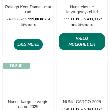
Raleigh Kent Dame . mat
Nuns classic
rød
letvægtscykel ltd
6.499,00
kr.
5.999,00
kr.
3.999,00
kr.
–
5.499,00
kr.
inkl.
25% moms
inkl. 25% moms
VÆLG
LÆS MERE
MULIGHEDER
TILBUD!
Nunus kargo letvægts
NUNU CARGO 2025
dame 2025
3.948,00
kr.
–
5.349,00
kr.