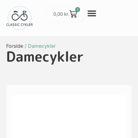
0
0,00
kr.
Cykler & Udstyr
Værksted og Service
Forside
/ Damecykler
Damecykler