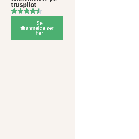
truspilot
Se
anmeldelser
her