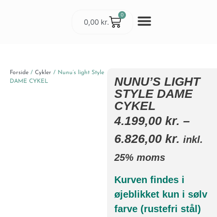
0
0,00
kr.
Cykler & Udstyr
Værksted og Service
Forside
/
Cykler
/ Nunu’s light Style
NUNU’S LIGHT
DAME CYKEL
STYLE DAME
CYKEL
4.199,00
kr.
–
6.826,00
kr.
inkl.
25% moms
Kurven findes i
øjeblikket kun i sølv
farve (rustefri stål)