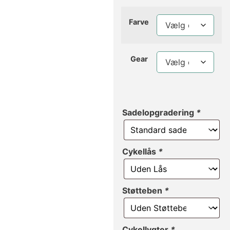
Farve
Gear
Sadelopgradering
*
Cykellås
*
Støtteben
*
Cykellygter
*