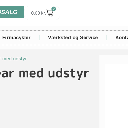
0
DSALG
0,00
kr.
Firmacykler
Værksted og Service
Kont
r med udstyr
ar med udstyr