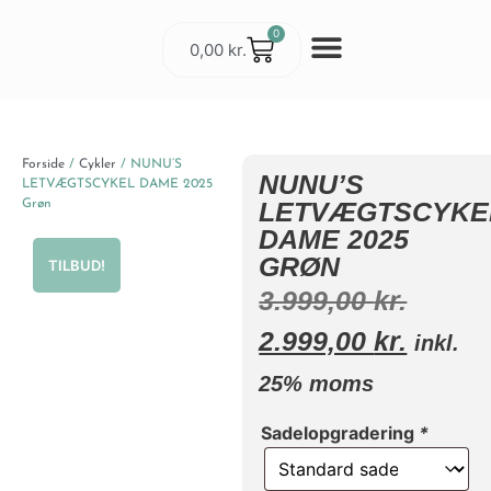
0
0,00
kr.
Cykler & Udstyr
Værksted og Service
Forside
/
Cykler
/ NUNU’S
NUNU’S
LETVÆGTSCYKEL DAME 2025
LETVÆGTSCYKE
Grøn
DAME 2025
GRØN
TILBUD!
3.999,00
kr.
2.999,00
kr.
inkl.
25% moms
Sadelopgradering
*