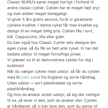
Classic NUNU’s kører meget hurtigt i forhold til
andre classic-cykler. Cyklen har et meget højt styr,
og man sidder meget behageligt.
Vi giver 5 års gratis service, fordi vi garanterer
cyklens kvalitet. I denne cykel får man kvalitet og
design til en meget billig pris. Cyklen fås i sort,
blå Cappuccino, lilla eller grøn.
Du kan også hos Classic Cykler selv designe din
egen cykel, så du får en helt unik cykel. Vi har det
bedste udstyr til meget fornuftige priser.
Vi glæder os til at demonstrere cyklen for dig i
butikken!
Når du vælger cyklen med udstyr, så får du cyklen
med B
rooks sade
l fra England og sorte håndtag.
Uden udstyr = sort plastiksadel og sorte
plastikhåndtag.
Og hvis du ønsker andet udstyr, så sig det venligst
til os, så laver vi den, som du ønsker den. Cyklen
er håndlavet, så vi kan lave den, som du gerne vil