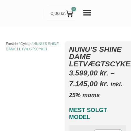
0
0,00
kr.
Cykler & Udstyr
Værksted og Service
Forside
/
Cykler
/ NUNU’S SHINE
NUNU’S SHINE
DAME LETVÆGTSCYKEL
DAME
LETVÆGTSCYKE
3.599,00
kr.
–
7.145,00
kr.
inkl.
25% moms
MEST SOLGT
MODEL