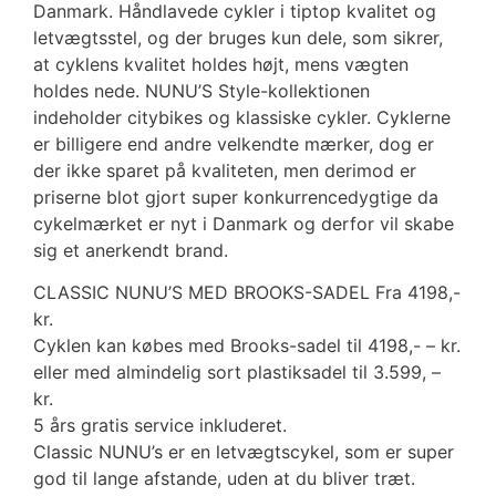
Danmark. Håndlavede cykler i tiptop kvalitet og
letvægtsstel, og der bruges kun dele, som sikrer,
at cyklens kvalitet holdes højt, mens vægten
holdes nede. NUNU’S Style-kollektionen
indeholder citybikes og klassiske cykler. Cyklerne
er billigere end andre velkendte mærker, dog er
der ikke sparet på kvaliteten, men derimod er
priserne blot gjort super konkurrencedygtige da
cykelmærket er nyt i Danmark og derfor vil skabe
sig et anerkendt brand.
CLASSIC NUNU’S MED BROOKS-SADEL Fra 4198,-
kr.
Cyklen kan købes med Brooks-sadel til 4198,- – kr.
eller med almindelig sort plastiksadel til 3.599, –
kr.
5 års gratis service inkluderet.
Classic NUNU’s er en letvægtscykel, som er super
god til lange afstande, uden at du bliver træt.