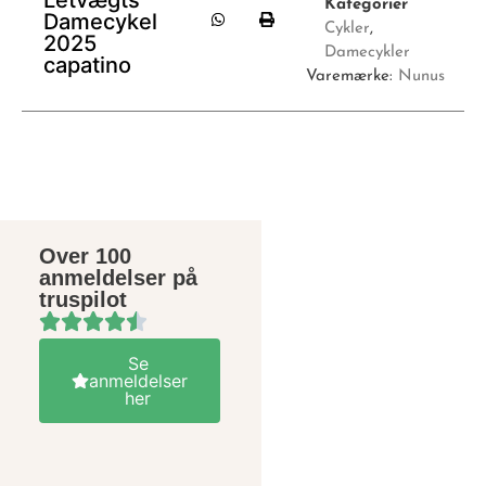
Letvægts
Kategorier
Damecykel
Cykler
,
2025
Damecykler
capatino
Varemærke:
Nunus
Over 100
anmeldelser på
truspilot
Se
anmeldelser
her