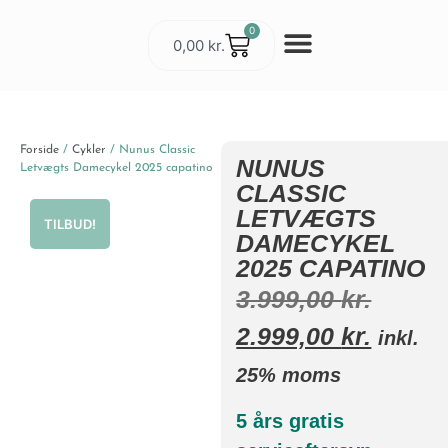
0
0,00
kr.
Cykler & Udstyr
Værksted og Service
Forside
/
Cykler
/ Nunus Classic
NUNUS
Letvægts Damecykel 2025 capatino
CLASSIC
LETVÆGTS
TILBUD!
DAMECYKEL
2025 CAPATINO
3.999,00
kr.
2.999,00
kr.
inkl.
25% moms
5 års gratis