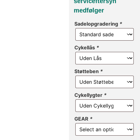
serviceftersyn
medfølger
Sadelopgradering
*
Cykellås
*
Støtteben
*
Cykellygter
*
GEAR
*