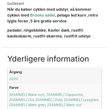
butikken!
Når du køber cyklen med udstyr, så kommer
cyklen med
Brooks sadel
, pelago led kurv ,retro
lygte foran ,
5 års gratis service.
pedaler, ringeklokke, Kavler dæk, rustfri
kædeskærm, rustfri skærme, rustfrit udstyr.
Yderligere information
Årgang
2020
Farve
[GAMMEL] Blank sort
,
[GAMMEL] Cappucino
,
[GAMMEL] Gul
,
[GAMMEL] Guld
,
[GAMMEL] Lysegrøn
,
[GAMMEL] Mørk grøn
,
[GAMMEL] Mørk rod