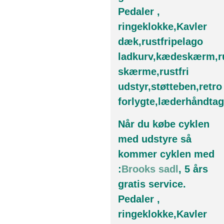
Pedaler ,
ringeklokke,Kavler
dæk,rustfripelago
ladkurv,kædeskærm,ru
skærme,rustfri
udstyr,støtteben,retro
forlygte,læderhåndtag
Når du købe cyklen
med udstyre så
kommer cyklen med
:
Brooks sadl
, 5 års
gratis service.
Pedaler ,
ringeklokke,Kavler