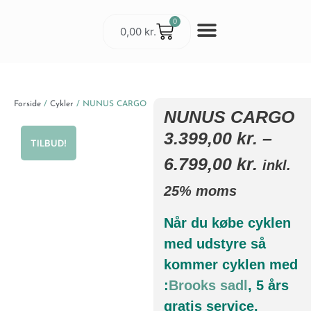
0
0,00
kr.
Cykler & Udstyr
Værksted og Service
Forside
/
Cykler
/ NUNUS CARGO
NUNUS CARGO
3.399,00
kr.
–
TILBUD!
6.799,00
kr.
inkl.
25% moms
Når du købe cyklen
med udstyre så
kommer cyklen med
:
Brooks sadl
, 5 års
gratis service.