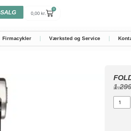
0
DSALG
0,00
kr.
Firmacykler
Værksted og Service
Kont
FOL
1.29