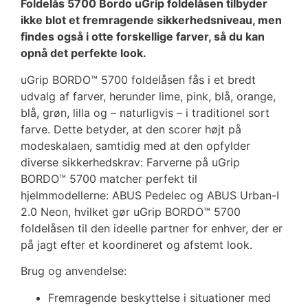
Foldelås 5700 Bordo uGrip foldelåsen tilbyder
ikke blot et fremragende sikkerhedsniveau, men
findes også i otte forskellige farver, så du kan
opnå det perfekte look.
uGrip BORDO™ 5700 foldelåsen fås i et bredt
udvalg af farver, herunder lime, pink, blå, orange,
blå, grøn, lilla og – naturligvis – i traditionel sort
farve. Dette betyder, at den scorer højt på
modeskalaen, samtidig med at den opfylder
diverse sikkerhedskrav: Farverne på uGrip
BORDO™ 5700 matcher perfekt til
hjelmmodellerne: ABUS Pedelec og ABUS Urban-I
2.0 Neon, hvilket gør uGrip BORDO™ 5700
foldelåsen til den ideelle partner for enhver, der er
på jagt efter et koordineret og afstemt look.
Brug og anvendelse:
Fremragende beskyttelse i situationer med