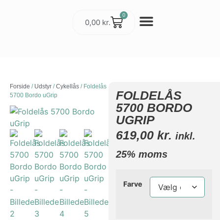
0
0,00
kr.
Cykler & Udstyr
Værksted og Service
Forside
/
Udstyr
/
Cykellås
/ Foldelås
FOLDELÅS
5700 Bordo uGrip
5700 BORDO
UGRIP
619,00
kr.
inkl.
25% moms
Farve