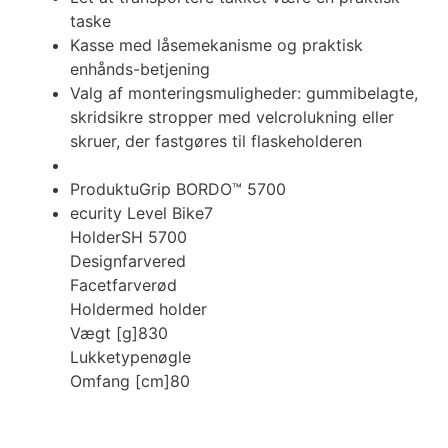
taske
Kasse med låsemekanisme og praktisk
enhånds-betjening
Valg af monteringsmuligheder: gummibelagte,
skridsikre stropper med velcrolukning eller
skruer, der fastgøres til flaskeholderen
Produkt
uGrip BORDO™ 5700
ecurity Level Bike
7
Holder
SH 5700
Designfarve
red
Facetfarve
rød
Holder
med holder
Vægt [g]
830
Lukketype
nøgle
Omfang [cm]
80