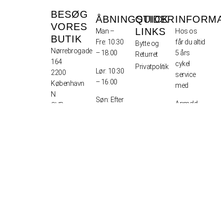
BESØG
ÅBNINGSTIDER
QUICK
INFORM
VORES
LINKS
Man –
Hos os
BUTIK
Fre: 10:30
får du altid
Bytte og
Nørrebrogade
– 18:00
5 års
Returret
164
cykel
Privatpolitik
Lør: 10:30
2200
service
– 16:00
København
med
N
Søn: Efter
Anmeld
CVR
aftale
fejl på
40124977
cykel
indenfor 3
dage fra
modtagelse
Afhentning
1-2 dage
Levering –
7-10
arbejdsdage