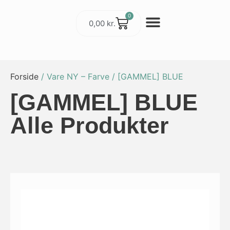
0
0,00
kr.
Cykler & Udstyr
Værksted og Service
Forside
/ Vare NY – Farve / [GAMMEL] BLUE
[GAMMEL] BLUE
Alle Produkter