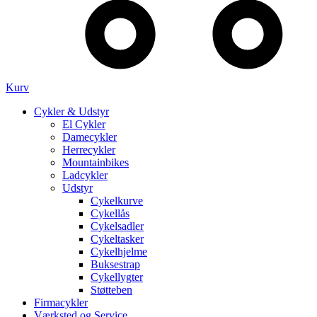
Kurv
Cykler & Udstyr
El Cykler
Damecykler
Herrecykler
Mountainbikes
Ladcykler
Udstyr
Cykelkurve
Cykellås
Cykelsadler
Cykeltasker
Cykelhjelme
Buksestrap
Cykellygter
Støtteben
Firmacykler
Værksted og Service