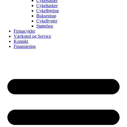
Cykelsadler
Cykeltasker
Cykelhjelme
Buksestrap
Cykellygter
Støtteben
Firmacykler
Værksted og Service
Kontakt
Finansiering