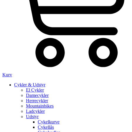
Kurv
Cykler & Udstyr
El Cykler
Damecykler
Herrecykler
Mountainbikes
Ladcykler
Udstyr
Cykelkurve
Cykellås