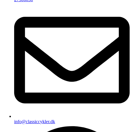
info@classiccykler.dk