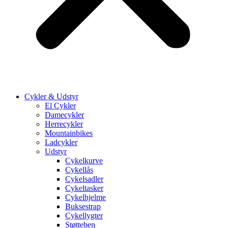
Cykler & Udstyr
El Cykler
Damecykler
Herrecykler
Mountainbikes
Ladcykler
Udstyr
Cykelkurve
Cykellås
Cykelsadler
Cykeltasker
Cykelhjelme
Buksestrap
Cykellygter
Støtteben