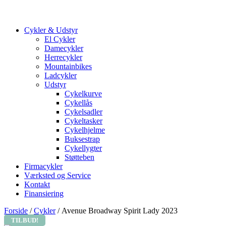
Cykler & Udstyr
El Cykler
Damecykler
Herrecykler
Mountainbikes
Ladcykler
Udstyr
Cykelkurve
Cykellås
Cykelsadler
Cykeltasker
Cykelhjelme
Buksestrap
Cykellygter
Støtteben
Firmacykler
Værksted og Service
Kontakt
Finansiering
Forside
/
Cykler
/ Avenue Broadway Spirit Lady 2023
TILBUD!