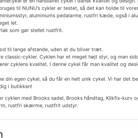
amecykel er en håndlavet cykel i dansk kvalitet og design.
bruges til NUNU’s cykler er testet, så det kan holde til vore
miniumsstyr, aluminiums pedalarme, rustfri kæde, også i al
get let.
rlak som gør stellet rustfrit.
d til lange afstande, uden at du bliver træt.
re classic-cykler. Cyklen har et meget højt styr, og man si
terer cyklens kvalitet. I denne cykel får man kvalitet og desig
 din egen cykel, så du får en helt unik cykel. Vi har det bed
dig i butikken!
 cyklen med Brooks sadel, Brooks håndtag, Klikfix-kurv og 
, rustfri skærme, rustfrit udstyr.
n