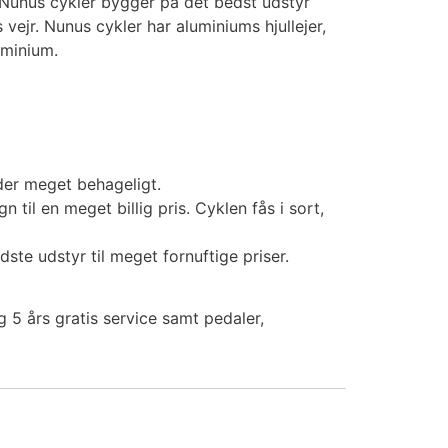
 Nunus cykler bygger på det bedst udstyr
s vejr. Nunus cykler har aluminiums hjullejer,
uminium.
dder meget behageligt.
n til en meget billig pris. Cyklen fås i sort,
ste udstyr til meget fornuftige priser.
5 års gratis service samt pedaler,