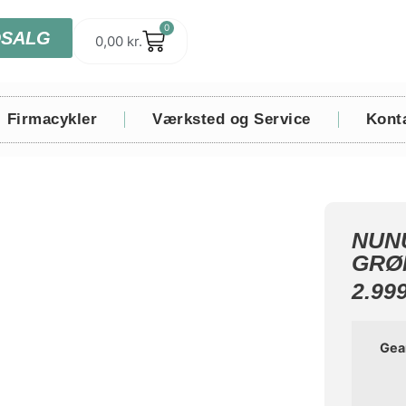
0
DSALG
0,00
kr.
Firmacykler
Værksted og Service
Kont
NUN
GRØ
2.99
Gea