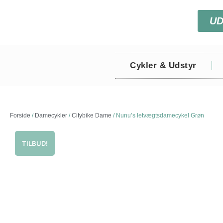
U
Cykler & Udstyr
Forside
/
Damecykler
/
Citybike Dame
/ Nunu’s letvægtsdamecykel Grøn
TILBUD!