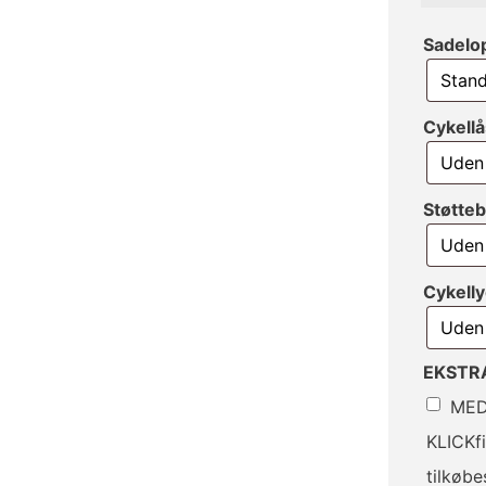
Sadelo
Cykell
Støtte
Cykell
EKSTR
MED
KLICKfi
tilkøb