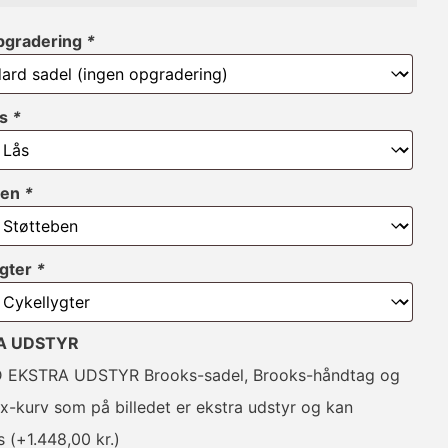
pgradering
*
ås
*
ben
*
ygter
*
A UDSTYR
 EKSTRA UDSTYR Brooks-sadel, Brooks-håndtag og
x-kurv som på billedet er ekstra udstyr og kan
es
(+
1.448,00
kr.
)