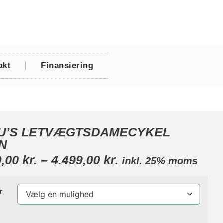
akt
Finansiering
U’S LETVÆGTSDAMECYKEL
N
9,00
kr.
–
4.499,00
kr.
inkl. 25% moms
r