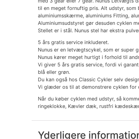
med 3 gear eller 7 gear. Nunus Letvægts d
til en meget fornuftig pris. Alt udstyr, som 
aluminiumsskærme, aluminiums Fitting, alu
Aluminiumsudstyret gør desuden cyklen me
Stellet er i stål. Nunus stel har ekstra pulve
5 års gratis service inkluderet.
Nunus er en letvægtscykel, som er super go
Nunus kører meget hurtigt i forhold til and
Vi giver 5 års gratis service, fordi vi garan
blå eller grøn.
Du kan også hos Classic Cykler selv designe
Vi glæder os til at demonstrere cyklen for 
Når du køber cyklen med udstyr, så kommer
ringeklokke, Kævler dæk, rustfri kædeskærm
Yderligere informatio