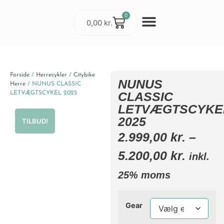
0
0,00
kr.
Cykler & Udstyr
Værksted og Service
Forside
/
Herrecykler
/
Citybike
NUNUS
Herre
/ NUNUS CLASSIC
CLASSIC
LETVÆGTSCYKEL 2025
LETVÆGTSCYKE
2025
TILBUD!
2.999,00
kr.
–
5.200,00
kr.
inkl.
25% moms
Gear