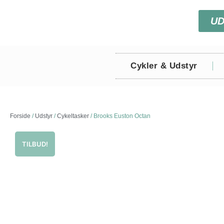
U
Cykler & Udstyr
Forside
/
Udstyr
/
Cykeltasker
/ Brooks Euston Octan
TILBUD!