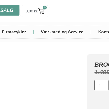
0
DSALG
0,00
kr.
Firmacykler
Værksted og Service
Kont
BRO
1.49