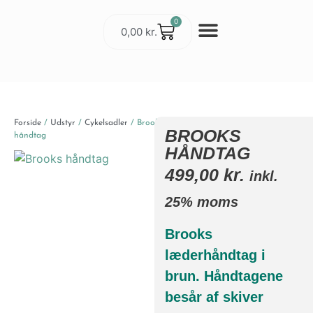
0
0,00
kr.
Cykler & Udstyr
Værksted og Service
Forside
/
Udstyr
/
Cykelsadler
/ Brooks
BROOKS
håndtag
HÅNDTAG
499,00
kr.
inkl.
25% moms
Brooks
læderhåndtag i
brun. Håndtagene
besår af skiver