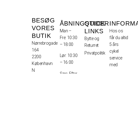
BESØG
ÅBNINGSTIDER
QUICK
INFORM
VORES
LINKS
Man –
Hos os
BUTIK
Fre: 10:30
får du altid
Bytte og
Nørrebrogade
– 18:00
5 års
Returret
164
cykel
Privatpolitik
Lør: 10:30
2200
service
– 16:00
København
med
N
Søn: Efter
Anmeld
CVR
aftale
fejl på
40124977
cykel
indenfor 3
dage fra
modtagelse
Afhentning
1-2 dage
Levering –