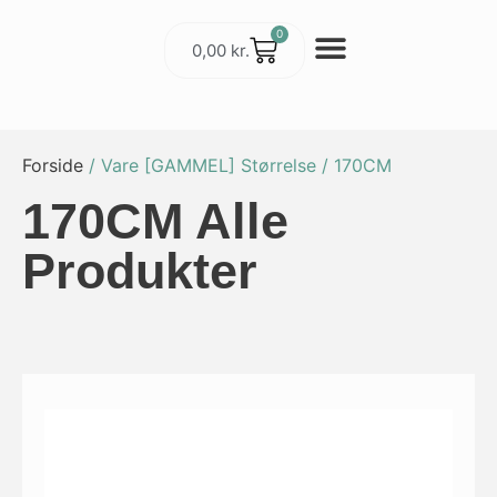
0
0,00
kr.
Cykler & Udstyr
Værksted og Service
Forside
/ Vare [GAMMEL] Størrelse / 170CM
170CM Alle
Produkter