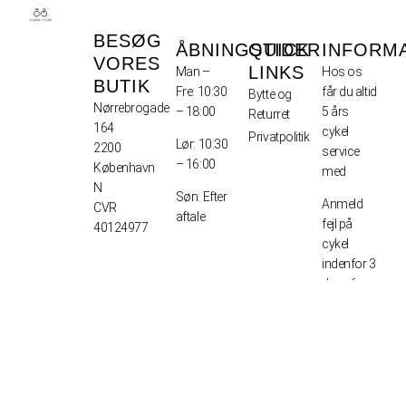
BESØG
ÅBNINGSTIDER
QUICK
INFORM
VORES
LINKS
Man –
Hos os
BUTIK
Fre: 10:30
får du altid
Bytte og
Nørrebrogade
– 18:00
5 års
Returret
164
cykel
Privatpolitik
Lør: 10:30
2200
service
– 16:00
København
med
N
Søn: Efter
Anmeld
CVR
aftale
fejl på
40124977
cykel
indenfor 3
dage fra
modtagelse
Afhentning
1-2 dage
Levering –
7-10