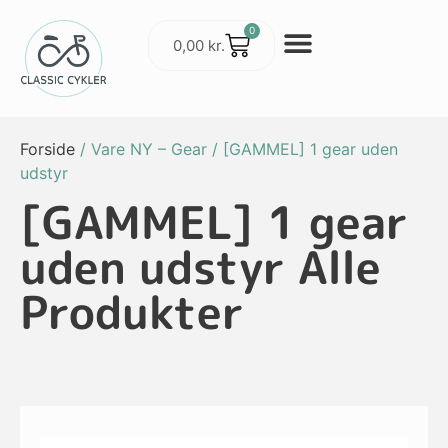
0
0,00
kr.
Cykler & Udstyr
Værksted og Service
Forside
/ Vare NY – Gear / [GAMMEL] 1 gear uden
udstyr
[GAMMEL] 1 gear
uden udstyr Alle
Produkter