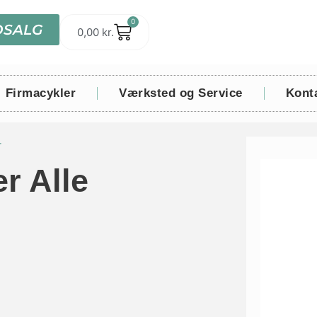
0
DSALG
0,00
kr.
Firmacykler
Værksted og Service
Kont
r
r Alle