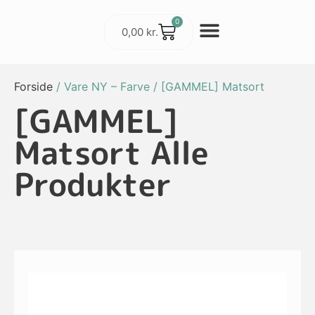
0
0,00
kr.
Cykler & Udstyr
Værksted og Service
Forside
/ Vare NY – Farve / [GAMMEL] Matsort
[GAMMEL]
Matsort Alle
Produkter