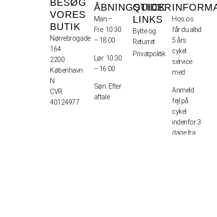
BESØG
ÅBNINGSTIDER
QUICK
INFORM
VORES
LINKS
Man –
Hos os
BUTIK
Fre: 10:30
får du altid
Bytte og
Nørrebrogade
– 18:00
5 års
Returret
164
cykel
Privatpolitik
Lør: 10:30
2200
service
– 16:00
København
med
N
Søn: Efter
Anmeld
CVR
aftale
fejl på
40124977
cykel
indenfor 3
dage fra
modtagelse
Afhentning
1-2 dage
Levering –
7-10
arbejdsdage