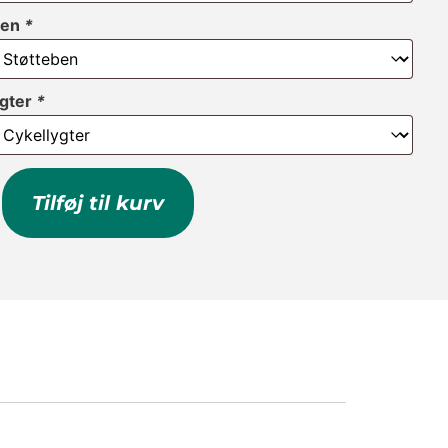
ben
*
ygter
*
Tilføj til kurv