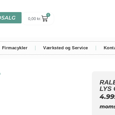
0
DSALG
0,00
kr.
Firmacykler
Værksted og Service
Kont
n
RAL
LYS
4.9
mom