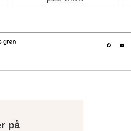
s grøn
r på