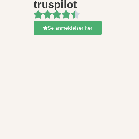
truspilot
Se anmeldelser her