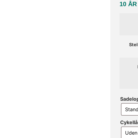
10 Å
Ste
Sadelo
Cykell