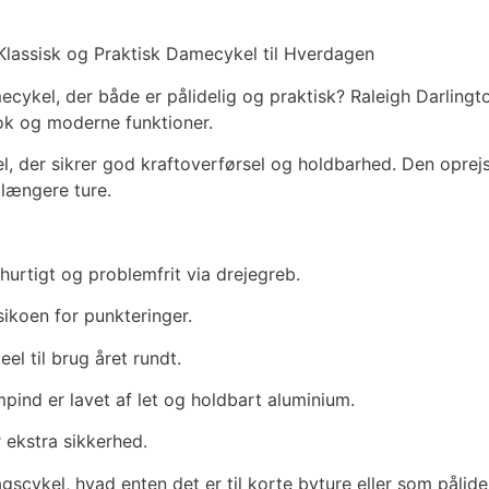
 Klassisk og Praktisk Damecykel til Hverdagen
mecykel, der både er pålidelig og praktisk? Raleigh Darlingt
ook og moderne funktioner.
tel, der sikrer god kraftoverførsel og holdbarhed. Den oprej
 længere ture.
hurtigt og problemfrit via drejegreb.
ikoen for punkteringer.
eel til brug året rundt.
ind er lavet af let og holdbart aluminium.
 ekstra sikkerhed.
scykel, hvad enten det er til korte byture eller som pålidel