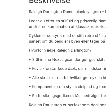
Beskrivelse
Raleigh Darlington Dame. blank lys grøn –
Leder du efter en stilfuld og prisvenlig da
ønsker en kombination af klassisk retro-l
Cyklen er udstyret med et stift retro ståls
uanset om du pendler i byen eller tager på
Hvorfor vælge Raleigh Darlington?
• 3 Shimano Nexus gear, der gør gearskift 
• Kevlar-forstærkede dæk, der mindsker ris
• Alle skruer er rustfri, hvilket gør cyklen id
• Komponenter som styr, sadelpind og fremp
• En forsikringsgodkendt lås medfølger for
Raleigh Darlington er perfekt som dagligdag