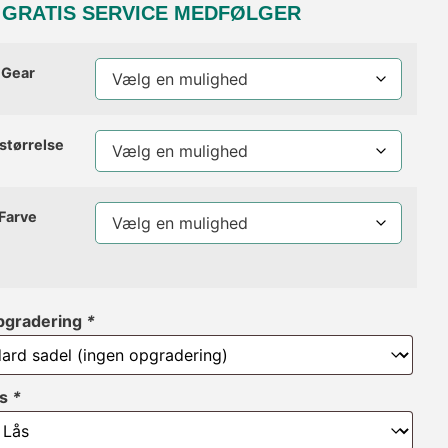
R GRATIS SERVICE MEDFØLGER
Gear
lstørrelse
Farve
pgradering
*
ås
*