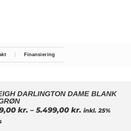
akt
Finansiering
EIGH DARLINGTON DAME BLANK
 GRØN
99,00
kr.
–
5.499,00
kr.
inkl. 25%
s