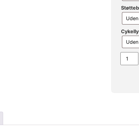
Støtte
Cykell