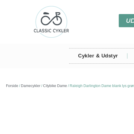
U
Cykler & Udstyr
Forside
/
Damecykler
/
Citybike Dame
/ Raleigh Darlington Dame blank lys grø